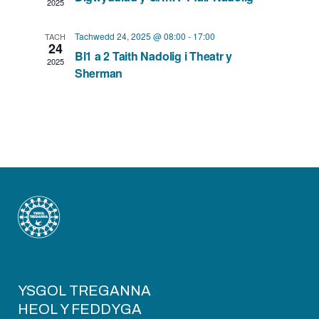
r
a
2025
g
o
d
a
Tachwedd 24, 2025 @ 08:00
-
17:00
TACH
24
f
V
Bl1 a 2 Taith Nadolig i Theatr y
t
2025
Sherman
D
i
i
i
o
e
g
n
w
w
s
y
N
d
a
d
v
i
i
a
YSGOL TREGANNA
d
g
HEOL Y FEDDYGA