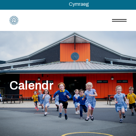
Skip
Cymraeg
to
the
content
Calendr