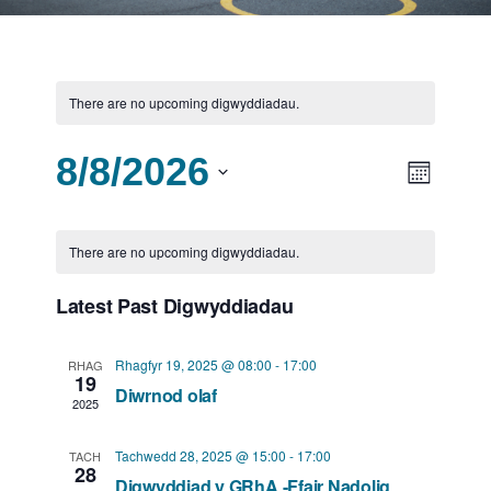
There are no upcoming digwyddiadau.
8/8/2026
V
D
Month
i
i
Select
C
e
date.
g
There are no upcoming digwyddiadau.
a
w
w
Latest Past Digwyddiadau
l
s
y
e
N
Rhagfyr 19, 2025 @ 08:00
-
17:00
RHAG
d
n
19
a
Diwrnod olaf
2025
d
d
v
i
a
Tachwedd 28, 2025 @ 15:00
-
17:00
TACH
i
28
Digwyddiad y GRhA -Ffair Nadolig